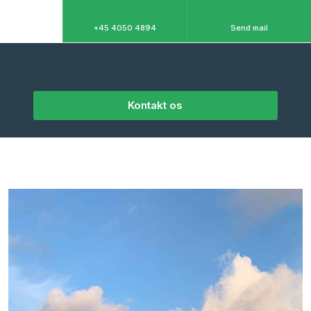
+45 4050 4894
Send mail
Kontakt os​